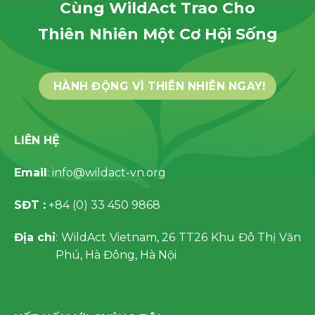
Cùng WildAct Trao Cho
Thiên Nhiên Một Cơ Hội Sống
HÀNH ĐỘNG VÌ THIÊN NHIÊN NGAY!
LIÊN HỆ
Email
: info@wildact-vn.org
SĐT :
+84 (0) 33 450 9868
Địa chỉ
: WildAct Vietnam, 26 TT26 Khu Đô Thị Văn
Phú, Hà Đông, Hà Nội