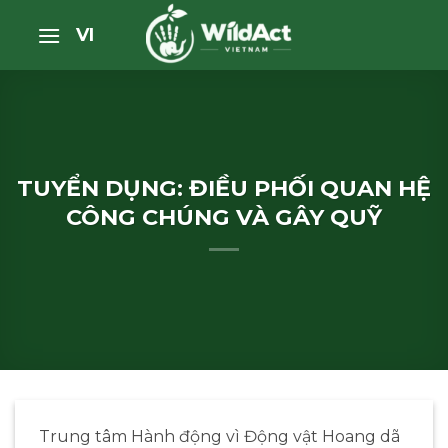
Bỏ
VI
qua
nội
dung
TUYỂN DỤNG: ĐIỀU PHỐI QUAN HỆ
CÔNG CHÚNG VÀ GÂY QUỸ
Trung tâm Hành động vì Động vật Hoang dã