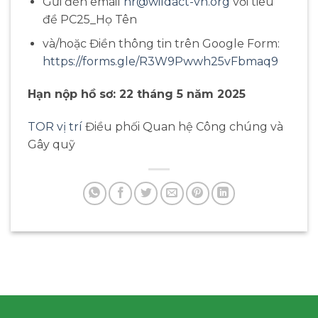
Gửi đến email
hr@wildact-vn.org
với tiêu
đề PC25_Họ Tên
và/hoặc Điền thông tin trên Google Form:
https://forms.gle/R3W9Pwwh25vFbmaq9
Hạn nộp hồ sơ: 22 tháng 5 năm 2025
TOR vị trí
Điều phối Quan hệ Công chúng và
Gây quỹ