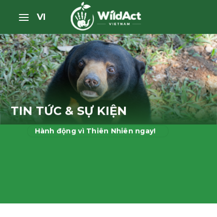
Bỏ
VI
qua
nội
dung
TIN TỨC & SỰ KIỆN
Hành động vì Thiên Nhiên ngay!