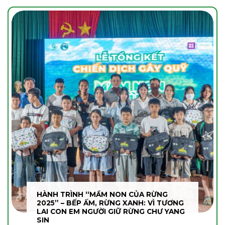
HÀNH TRÌNH “MẦM NON CỦA RỪNG
2025” – BẾP ẤM, RỪNG XANH: VÌ TƯƠNG
LAI CON EM NGƯỜI GIỮ RỪNG CHƯ YANG
SIN