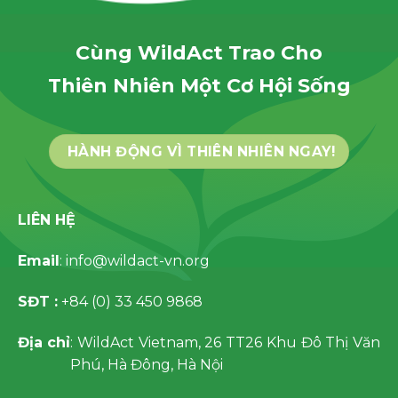
Cùng WildAct Trao Cho
Thiên Nhiên Một Cơ Hội Sống
HÀNH ĐỘNG VÌ THIÊN NHIÊN NGAY!
LIÊN HỆ
Email
: info@wildact-vn.org
SĐT :
+84 (0) 33 450 9868
Địa chỉ
: WildAct Vietnam, 26 TT26 Khu Đô Thị Văn
Phú, Hà Đông, Hà Nội