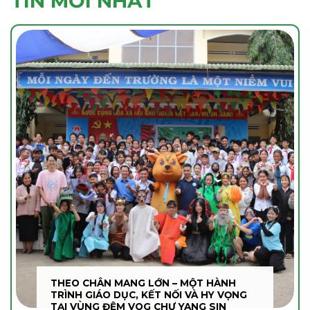
TIN MỚI NHẤT
THEO CHÂN MANG LỚN – MỘT HÀNH
TRÌNH GIÁO DỤC, KẾT NỐI VÀ HY VỌNG
TẠI VÙNG ĐỆM VQG CHƯ YANG SIN