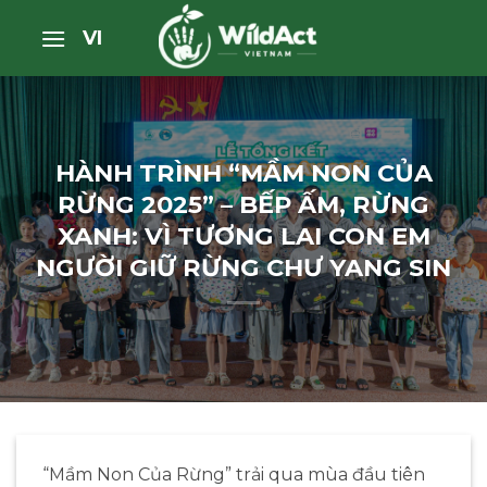
Bỏ
VI
qua
nội
dung
HÀNH TRÌNH “MẦM NON CỦA
RỪNG 2025” – BẾP ẤM, RỪNG
XANH: VÌ TƯƠNG LAI CON EM
NGƯỜI GIỮ RỪNG CHƯ YANG SIN
“Mầm Non Của Rừng” trải qua mùa đầu tiên