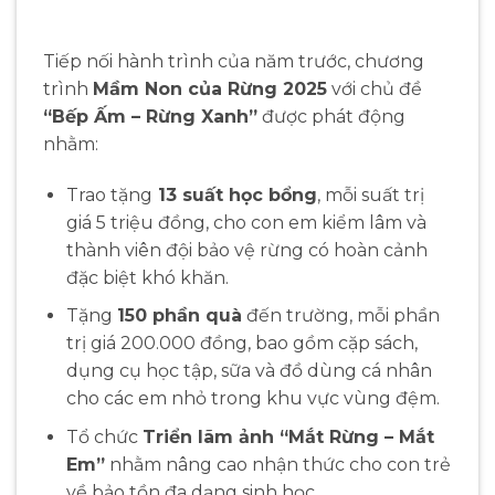
Tiếp nối hành trình của năm trước, chương
trình
Mầm Non của Rừng 2025
với chủ đề
“Bếp Ấm – Rừng Xanh”
được phát động
nhằm:
Trao tặng
13 suất học bổng
, mỗi suất trị
giá 5 triệu đồng, cho con em kiểm lâm và
thành viên đội bảo vệ rừng có hoàn cảnh
đặc biệt khó khăn.
Tặng
150 phần quà
đến trường, mỗi phần
trị giá 200.000 đồng, bao gồm cặp sách,
dụng cụ học tập, sữa và đồ dùng cá nhân
cho các em nhỏ trong khu vực vùng đệm.
Tổ chức
Triển lãm ảnh “Mắt Rừng – Mắt
Em”
nhằm nâng cao nhận thức cho con trẻ
về bảo tồn đa dạng sinh học.