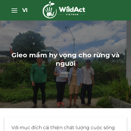
Bỏ
VI
qua
nội
dung
Gieo mầm hy vọng cho rừng và
người
Với mục đích cải thiện chất lượng cuộc sống