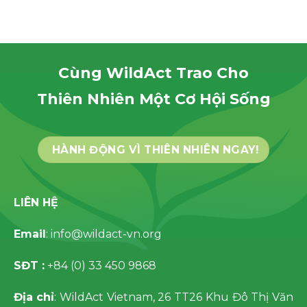
Cùng WildAct Trao Cho
Thiên Nhiên Một Cơ Hội Sống
HÀNH ĐỘNG VÌ THIÊN NHIÊN NGAY!
LIÊN HỆ
Email
: info@wildact-vn.org
SĐT :
+84 (0) 33 450 9868
Địa chỉ
: WildAct Vietnam, 26 TT26 Khu Đô Thị Văn