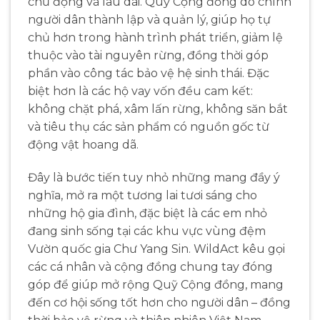
chủ động và lâu dài. Quỹ Cộng đồng do chính
người dân thành lập và quản lý, giúp họ tự
chủ hơn trong hành trình phát triển, giảm lệ
thuộc vào tài nguyên rừng, đồng thời góp
phần vào công tác bảo vệ hệ sinh thái. Đặc
biệt hơn là các hộ vay vốn đều cam kết:
không chặt phá, xâm lấn rừng, không săn bắt
và tiêu thụ các sản phẩm có nguồn gốc từ
động vật hoang dã.
Đây là bước tiến tuy nhỏ những mang đầy ý
nghĩa, mở ra
một
tương lai tươi sáng cho
những hộ gia đình
, đặc biệt là các em nhỏ
đang sinh sống tại các
khu vực vùng
đệm
Vườn
quốc gia Chư
Yang
Sin.
WildAct
kêu gọi
các cá nhân và cộng đồng chung tay đóng
góp để giúp mở rộng Quỹ Cộng đồng, mang
đến cơ hội sống tốt hơn cho người dân – đồng