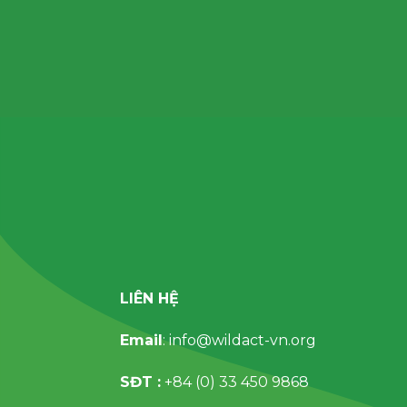
Bỏ
qua
nội
dung
LIÊN HỆ
Email
: info@wildact-vn.org
SĐT :
+84 (0) 33 450 9868