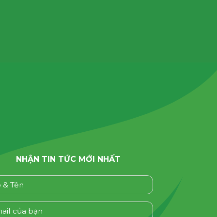
g
NHẬN TIN TỨC MỚI NHẤT
se leave this field empty.